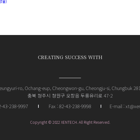
성물)
CREATING SUCCESS WITH
reungyuri-ro, Ochang-eup, Cheongwon-gu, Cheongju-si, Chungbuk 28
충북 청주시 청원구 오창읍 두릉유리로 47-2
82-43-238-9997
Fax : 82-43-238-9998
E-mail : xt@xe
Copyright © 2022 XENTECH. All Right Reserved.