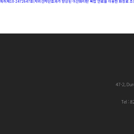
특허제10-2472647호(자외선차단효과가 향상된 이산화티탄 복합 안료를 이용한 화장료 조
47-2, Du
Tel : 