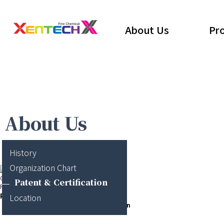
About Us
Pr
About Us
History
Organization Chart
Company
Patent & Certification
Patent & Certification
Patent & Certification
Location
Certificate of Trademark Registration